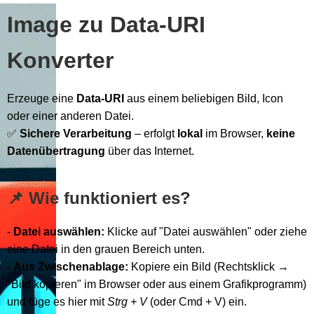
Image zu Data-URI
Konverter
Erzeuge eine
Data-URI
aus einem beliebigen Bild, Icon
oder einer anderen Datei.
✅
Sichere Verarbeitung
– erfolgt
lokal
im Browser,
keine
Datenübertragung
über das Internet.
📌 Wie funktioniert es?
-
Datei auswählen:
Klicke auf "Datei auswählen" oder ziehe
eine Datei in den grauen Bereich unten.
-
Aus Zwischenablage:
Kopiere ein Bild (Rechtsklick →
"Bild kopieren" im Browser oder aus einem Grafikprogramm)
und füge es hier mit
Strg + V
(oder Cmd + V) ein.