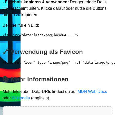
-
Ergebnis kopieren & verwenden:
Der generierte Data-
URI erscheint unten. Klicke darauf oder nutze die Buttons,
um ihn zu kopieren.
Beispiel für ein Bild:
<img src="data:image/png;base64,...">
🔗 Verwendung als Favicon
<link rel="icon" type="image/png" href="data:image/png
📚 Mehr Informationen
Mehr Infos über Data-URIs findest du auf
MDN Web Docs
oder
Wikipedia
(englisch).