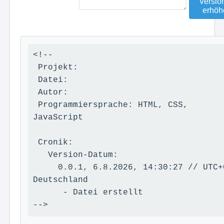
Versi
erhöh
<!--

 Projekt: 

 Datei: 

 Autor: 

 Programmiersprache: HTML, CSS, 
JavaScript

 Cronik:

   Version-Datum:

     0.0.1, 6.8.2026, 14:30:27 // UTC+0 
Deutschland

      - Datei erstellt

-->